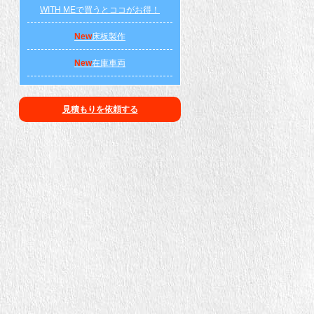
WITH MEで買うとココがお得！
New
床板製作
New
在庫車両
見積もりを依頼する