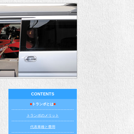
CONTENTS
■
トランポとは
■
トランポのメリット
代表車種と費用