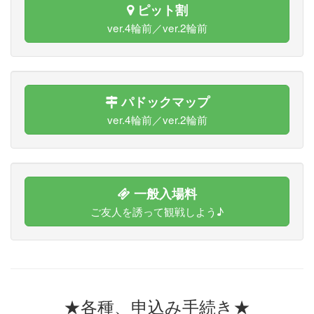
ピット割
ver.4輪前／ver.2輪前
パドックマップ
ver.4輪前／ver.2輪前
一般入場料
ご友人を誘って観戦しよう♪
★各種、申込み手続き★