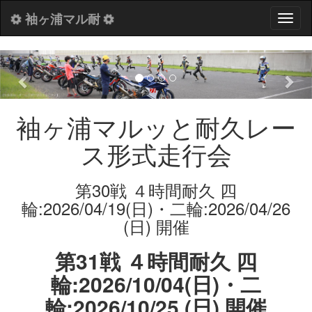
袖ヶ浦マル耐
Toggl
naviga
Previous
Nex
袖ヶ浦マルッと耐久レー
ス形式走行会
第30戦 ４時間耐久 四
輪:2026/04/19(日)・二輪:2026/04/26
(日) 開催
第31戦 ４時間耐久 四
輪:2026/10/04(日)・二
輪:2026/10/25 (日) 開催