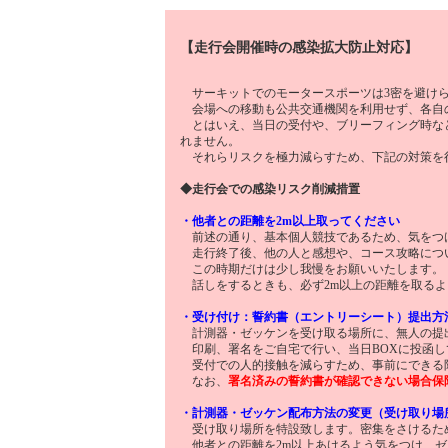
【走行会開催時の感染拡大防止対応】
サーキットでのモータースポーツは3密を避けら
会場への移動も公共交通機関を利用せず、各自
とはいえ、当日の受付や、ブリーフィング時な
れません。
それらリスクを極力減らすため、下記の対策を
◆走行会での感染リスク削減措置
・他者との距離を2m以上取ってください
前述の通り、基本個人競技であるため、気をつ
走行終了後、他の人と感想や、コース攻略につ
この時期だけは少し我慢をお願いいたします。
話しをするときも、必ず2m以上の距離を取るよ
・受け付け：誓約書（エントリーシート）提出方
計測器・ゼッケンを受け取る場所に、無人の提出
印刷、署名をご自宅で行い、当日BOXに投函し
受付での人的接触を減らすため、事前にできる
なお、
署名済みの誓約書が確認できない場合保
・計測器・ゼッケン配布方法の変更（受け取り場
受け取り場所を特設致します。密集をさけるため
他者との距離を2m以上あけるよう気をつけ、ゼ