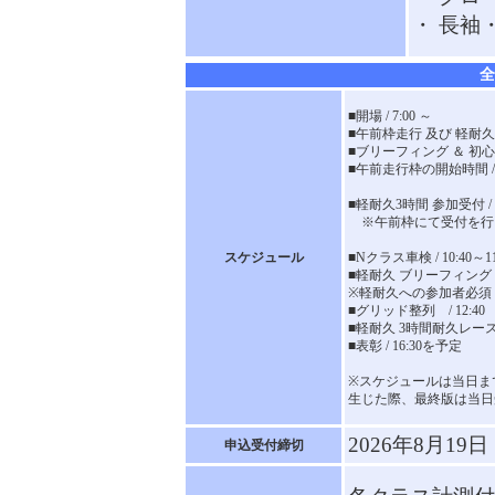
・ 長袖
全
■開場 / 7:00 ～
■午前枠走行 及び 軽耐久練習
■ブリーフィング ＆ 初心者講
■午前走行枠の開始時間 / 9
■軽耐久3時間 参加受付 / 9:3
※午前枠にて受付を行
スケジュール
■Nクラス車検 / 10:40～11
■軽耐久 ブリーフィング / 1
※軽耐久への参加者必須
■グリッド整列 / 12:40
■軽耐久 3時間耐久レース形
■表彰 / 16:30を予定
※スケジュールは当日ま
生じた際、最終版は当日
2026年8月19
申込受付締切