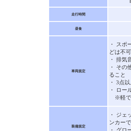
走行時間
昼食
・ スポ
どは不
・ 排気音
・ その
車両規定
ること
・ 3点
・ ロー
※軽で
・ ジェ
ンカーで
装備規定
・ グロ