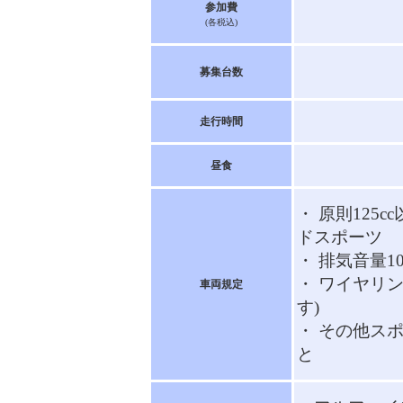
参加費
(各税込)
募集台数
走行時間
昼食
・ 原則125
ドスポーツ
・ 排気音量10
・ ワイヤリ
車両規定
す)
・ その他ス
と