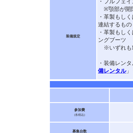
・フルフェイ
※顎部が開
・革製もしく
連結するもの
・革製もしく
装備規定
ングブーツ
※いずれもM
・装備レンタ
備レンタル
」
参加費
(各税込)
募集台数