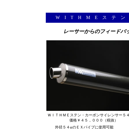
W I T H M E ス テ 
レーサーからのフィードバ
ＷＩＴＨＭＥステン・カーボンサイレンサー５４
価格￥４５，０００（税抜）
外径５４φのＥＸパイプに使用可能