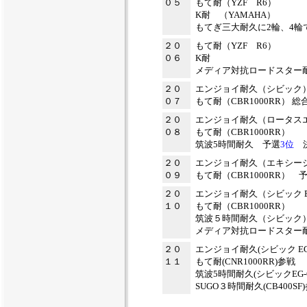
０５
もて耐（YZF R6）
K耐 （YAMAHA）
もてぎ三大耐久に2輪、4輪
２０
もて耐（YZF R6）
０６
K耐
メディア対抗ロードスター
２０
エンジョイ耐久（シビック
０７
もて耐（CBR1000RR） 総
２０
エンジョイ耐久（ロータス
０８
もて耐（CBR1000RR）
筑波5時間耐久
予選
3位
決
２０
エンジョイ耐久（エキシー
０９
もて耐（CBR1000RR）
２０
エンジョイ耐久（シビック 
１０
もて耐（CBR1000RR）
筑波５時間耐久（シビック
メディア対抗ロードスタ
２０
エンジョイ耐久(シビック EG
１１
もて耐(CNR1000RR)参戦
筑波5時間耐久(シビックEG-
SUGO３時間耐久(CB400SF