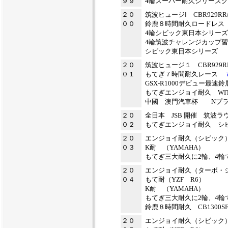
９９
4輪スーパー耐久シリーズ
２０
筑波ヒュージⅠ CBR929R
００
鈴鹿８時間耐久ロードレス 
4輪シビック東日本シリー
4輪筑波チャレンジカップ
シビック東日本シリーズ
２０
筑波ヒュージ１ CBR92
０１
もてぎ７時間耐久レース
GSX-R1000デビュー
もてぎエンジョイ耐久 WIT
中國 澳門汽車杯 Nプラス
２０
全日本 JSB 開催 筑波
０２
もてぎエンジョイ耐久 
２０
エンジョイ耐久（シビック） 
０３
K耐 （YAMAHA）
もてぎ三大耐久に2輪、4輪
２０
エンジョイ耐久（ターボ・
０４
もて耐（YZF R6）
K耐 （YAMAHA）
もてぎ三大耐久に2輪、4輪
鈴鹿８時間耐久 CB130
２０
エンジョイ耐久（シビッ