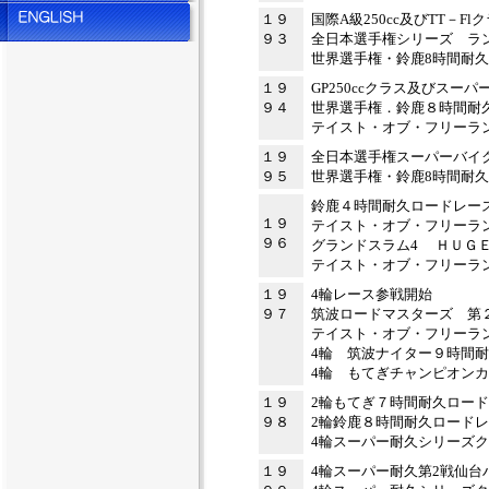
１９
国際A級250cc及びTT－F
９３
全日本選手権シリーズ 
世界選手権・鈴鹿8時間耐
１９
GP250ccクラス及びスー
９４
世界選手権．鈴鹿８時間
テイスト・オブ・フリーランス
１９
全日本選手権スーパーバイ
９５
世界選手権・鈴鹿8時間耐
鈴鹿４時間耐久ロード
１９
テイスト・オブ・フリーラン
９６
グランドスラム4 ＨＵＧ
テイスト・オブ・フリーラ
１９
4輪レース参戦開始
９７
筑波ロードマスターズ 第
テイスト・オブ・フリー
4輪 筑波ナイター９時間
4輪 もてぎチャンピオン
１９
2輪もてぎ７時間耐久ロー
９８
2輪鈴鹿８時間耐久ロード
4輪スーパー耐久シリーズク
１９
4輪スーパー耐久第2戦仙