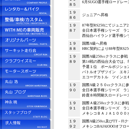
6月SUGO選手権ロードレー
８５
１９
ジュニアヘ昇格
８６
１９
87年型RS250にてジュニア
８７
全日本選手権シリーズ ラ
西仙台ハイランド選手権シリ
１９
国際A級へ昇格
８８
HRC契約により88年型RS2
１９
国際A級250ccクラスに参
８９
第14戦の西仙台大会では、
予選１位 ポールポジショ
バトルオブザツイン エ
エコーデカトル ツイン
１９
国際A級２５０ccクラスに
９０
全日本選手権シリーズ 
鈴鹿８時間耐久ロードレー
１９
国際Ａ級250ccクラスに参戦
９１
全日本選手権シリーズ 
メキシコＢＡＪＡ１０００
１９
国際A級250cc及びTT－F
９２
メキシコBAJAlOOOオ