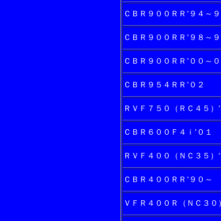
ＣＢＲ９００ＲＲ’９４～９
ＣＢＲ９００ＲＲ’９８～９
ＣＢＲ９００ＲＲ’００～０
ＣＢＲ９５４ＲＲ’０２
ＲＶＦ７５０（ＲＣ４５）
ＣＢＲ６００Ｆ４ｉ’０１
ＲＶＦ４００（ＮＣ３５）
ＣＢＲ４００ＲＲ’９０～
ＶＦＲ４００Ｒ（ＮＣ３０