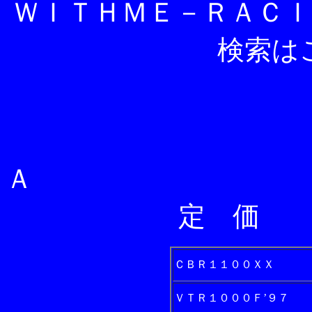
ＷＩＴＨＭＥ－ＲＡＣ
検索は
Ｈ
Ａ
定 価
ＣＢＲ１１００ＸＸ
ＶＴＲ１０００Ｆ’９７