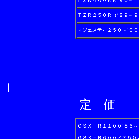
ＦＺＲ４００ＲＲ’９０～
ＴＺＲ２５０Ｒ（’８９～９
マジェスティ２５０～’０
Ｓ
Ｉ
定 価
ＧＳＸ－Ｒ１１００’８６～
ＧＳＸ－Ｒ６００／７５０