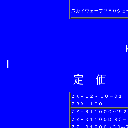
スカイウェーブ２５０ショ
ＫＡ
Ｉ
定 価
ＺＸ－１２Ｒ’００～０１
ＺＲＸ１１００
ＺＺ－Ｒ１１００Ｃ～’９２
ＺＺ－Ｒ１１００Ｄ’９３～
ＺＺ－Ｒ１２００（３０㎜