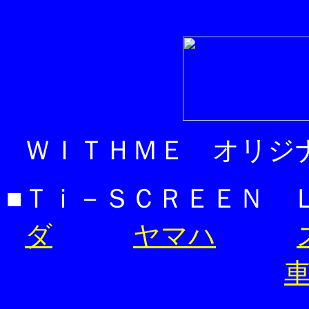
ＷＩＴＨＭＥ オリジ
■Ｔｉ－ＳＣＲＥ
ダ
ヤマハ