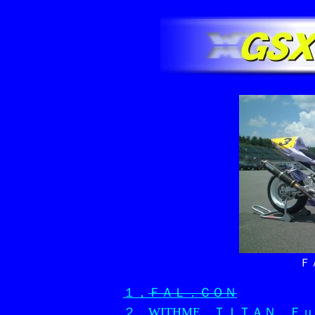
Ｆ
１，
ＦＡＬ．ＣＯＮ
２，WITHME ＴＩＴＡＮ Ｆ